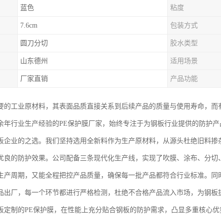
蓝色
粘度
7.6cm
包装方式
圆刀分切
胶水类型
山东德州
适用场景
厂家直销
产品功能
要的工业原材料，其表面品质直接关系到后续产品的质量与使用寿命，而
余年行业生产经验的PE保护膜厂家，始终专注于为钢板行业提供的防护
板企业的之选。我们坚持选用全新料作为生产原材料，从源头杜绝旧料掺
优良的防护效果。公司配备三条现代化生产线，实现了吹膜、涂布、分切
生产周期，又能全程把控产品质量，确保每一批产品都符合行业标准。同
品出厂，每一个环节都进行严格检测，杜绝不合格产品流入市场，为钢板
板定制的PE保护膜，在性能上充分贴合钢板的防护需求，凸显多重核心