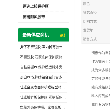
颜色
两边上胶保护膜
管芯直径
窗缝阻风胶带
切割方式
发货地
最新供应商机
更多
销售方式
撕下不留残胶-室内御寒胶带
钢板作为重
不留残胶 石家庄pe保护膜价格 塑料薄膜
作为拥有十
自粘易撕PE保护膜塑料外壳导光板亚克力板膜操作方便
成为众多钢
黑白PE保护膜铝合金门窗多种颜色支持定制生产
定的性能与
佳诺金属表面保护膜铝型材保护膜不留残胶铝合金窗框保护胶带
能有效控制
料入库到成
佳诺镀锌板保护膜 彩钢板保护pe保护膜
我们专为钢
塑胶外壳保护膜厂家导光板保护膜 铝单板保护膜胶带易撕不留胶