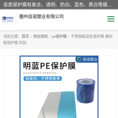
该类保护膜有复合，透明、奶白、蓝色、黑白等膜型。特高粘，高粘，中高粘，中粘，中低粘，低粘等。对于不同的粘力要求有相应的产品相适配。无胶渍残留污染。在较宽的收卷幅度下平整无皱纹，收卷长度大，利于机械化及自动化施工粘贴。为您的产品提供的表面保护解决方案。 产品广泛适用于：铝材、不锈钢、金属、塑料、电子、家电、家具、玻璃、化工材料、装饰材料等。
德州佳诺塑业有限公司
当前位置：
首页
>
供应商机
>
pe保护膜
> 不锈钢板蓝色保护膜 磨砂
板保护膜 防刮
pe保护膜
包装膜
地毯保护膜
家具保护膜
拉伸缠绕膜
透明保护膜
黑白保护膜
乳白保护膜
明蓝保护膜
纯黑保护膜
印字保护膜
彩钢板保护膜