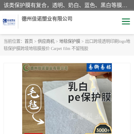
该类保护膜有复合，透明、奶白、蓝色、黑白等膜型。特高粘，高粘，中高粘，中粘，中低粘，低粘等。对于不同的粘力要求有相应的产品相适配。无胶渍残留污染。在较宽的收卷幅度下平整无皱纹，收卷长度大，利于机械化及自动化施工粘贴。为您的产品提供的表面保护解决方案。 产品广泛适用于：铝材、不锈钢、金属、塑料、电子、家电、家具、玻璃、化工材料、装饰材料等。
德州佳诺塑业有限公司
当前位置：
首页
>
供应商机
>
地毯保护膜
> 出口跨境透明印刷logo地
毯保护膜跨境地毯膜报价 Carpet film 不留残胶
pe保护膜
包装膜
地毯保护膜
家具保护膜
拉伸缠绕膜
透明保护膜
黑白保护膜
乳白保护膜
明蓝保护膜
纯黑保护膜
印字保护膜
彩钢板保护膜