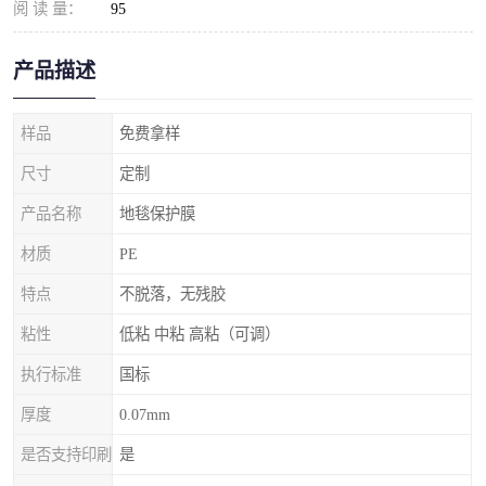
阅 读 量：
95
产品描述
样品
免费拿样
尺寸
定制
产品名称
地毯保护膜
材质
PE
特点
不脱落，无残胶
粘性
低粘 中粘 高粘（可调）
执行标准
国标
厚度
0.07mm
是否支持印刷
是