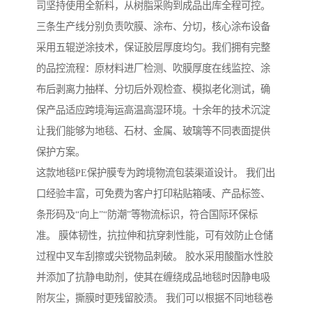
司坚持使用全新料，从树脂采购到成品出库全程可控。
三条生产线分别负责吹膜、涂布、分切，核心涂布设备
采用五辊逆涂技术，保证胶层厚度均匀。我们拥有完整
的品控流程：原材料进厂检测、吹膜厚度在线监控、涂
布后剥离力抽样、分切后外观检查、模拟老化测试，确
保产品适应跨境海运高温高湿环境。十余年的技术沉淀
让我们能够为地毯、石材、金属、玻璃等不同表面提供
保护方案。
这款地毯PE保护膜专为跨境物流包装渠道设计。 我们出
口经验丰富，可免费为客户打印粘贴箱唛、产品标签、
条形码及“向上”“防潮”等物流标识，符合国际环保标
准。 膜体韧性，抗拉伸和抗穿刺性能，可有效防止仓储
过程中叉车刮擦或尖锐物品刺破。 胶水采用酸酯水性胶
并添加了抗静电助剂，使其在缠绕成品地毯时因静电吸
附灰尘，撕膜时更残留胶渍。 我们可以根据不同地毯卷