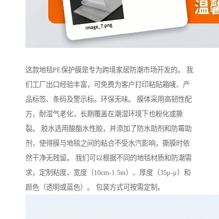
这款地毯PE保护膜是专为跨境家居防潮市场开发的。 我
们工厂出口经验丰富，可免费为客户打印粘贴箱唛、产
品标签、条码及警示标。环保无味。 膜体采用高韧性配
方，耐湿气老化，长期覆盖在潮湿环境下也粉化或撕
裂。 胶水选用酸酯水性胶，并添加了防水助剂和防霉助
剂，使得膜与地毯之间的粘合不受水汽影响，撕膜时依
然干净无残留。 我们可以根据不同的地毯材质和防潮需
求，定制粘度、宽度（10cm-1.5m）、厚度（35μ-μ）和
颜色（透明或蓝色）。 包装方式可按需定制。