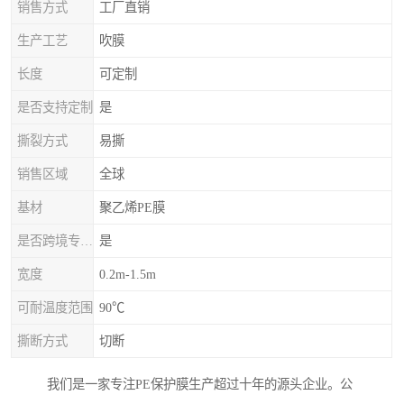
销售方式
工厂直销
生产工艺
吹膜
长度
可定制
是否支持定制
是
撕裂方式
易撕
销售区域
全球
基材
聚乙烯PE膜
是否跨境专供货源
是
宽度
0.2m-1.5m
可耐温度范围
90℃
撕断方式
切断
我们是一家专注PE保护膜生产超过十年的源头企业。公