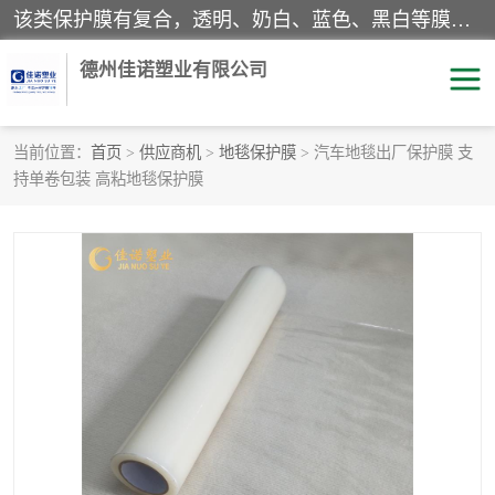
该类保护膜有复合，透明、奶白、蓝色、黑白等膜型。特高粘，高粘，中高粘，中粘，中低粘，低粘等。对于不同的粘力要求有相应的产品相适配。无胶渍残留污染。在较宽的收卷幅度下平整无皱纹，收卷长度大，利于机械化及自动化施工粘贴。为您的产品提供的表面保护解决方案。 产品广泛适用于：铝材、不锈钢、金属、塑料、电子、家电、家具、玻璃、化工材料、装饰材料等。
德州佳诺塑业有限公司
当前位置：
首页
>
供应商机
>
地毯保护膜
> 汽车地毯出厂保护膜 支
持单卷包装 高粘地毯保护膜
pe保护膜
包装膜
地毯保护膜
家具保护膜
拉伸缠绕膜
透明保护膜
黑白保护膜
乳白保护膜
明蓝保护膜
纯黑保护膜
印字保护膜
彩钢板保护膜