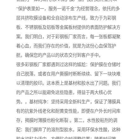
“保护表里如一，服务一诺千金”为经营理念，依托的多
层共挤吹膜设备和全自动涂布生产线，致力于为彩钢
板、不锈钢板及铝板等金属板材提供的表面防护解决方
案。我们明白，对于彩钢板厂家而言，每一张板都凝聚
着心血，而我们存在的价值，就是为这份心血保驾护
航，确保您的产品以的状态交付到客户手中。
很多彩钢板厂家都遇到过这样的尴尬：保护膜在仓储时
自己脱落，或者在用户撕膜时断断续续、留下一块块难
以清理的胶印。这本质上是基材和胶水出了问题。我们
的产品之所以能避免这些隐患，得益于两大核心优
势。，基材纯净：坚持采用全新料生产，保证了薄膜具
有的抗紫外线老化和耐黄变性能，即便在户外长时间库
存，揭膜时薄膜也粉化断裂 。第二，水性胶粘剂的调
配：我们摒弃了的溶剂型胶水，采用环保水性酸，这种