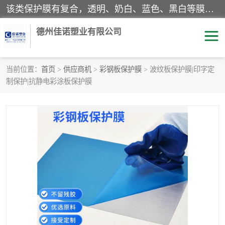
该类保护膜有复合，透明、奶白、蓝色、黑白等膜型。特高粘，高粘，中高粘，中粘，中低粘，低粘等。对于不同的粘力要求有相应的产品相适配。无胶渍残留污染。在较宽的收卷幅度下平整无皱纹，收卷长度大，利于机械化及自动化施工粘贴。为您的产品提供的表面保护解决方案。 产品广泛适用于：铝材、不锈钢、金属、塑料、电子、家电、家具、玻璃、化工材料、装饰材料等。
德州佳诺塑业有限公司
当前位置：
首页
>
供应商机
>
彩钢板保护膜
> 波纹板保护膜|印字定
制保护|抗静电彩涂板保护膜
pe保护膜
包装膜
地毯保护膜
家具保护膜
拉伸缠绕膜
透明保护膜
黑白保护膜
乳白保护膜
明蓝保护膜
纯黑保护膜
印字保护膜
彩钢板保护膜