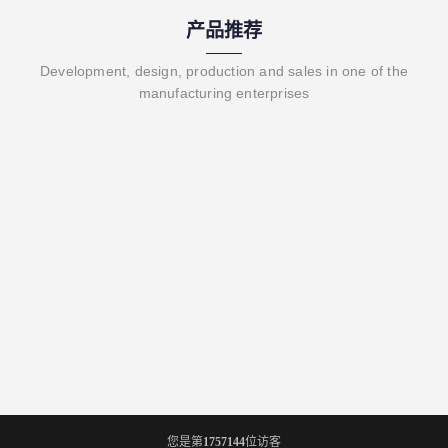
产品推荐
Development, design, production and sales in one of the
manufacturing enterprises
您是第
1757144
位访客