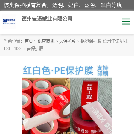
该类保护膜有复合，透明、奶白、蓝色、黑白等膜型。特高粘，高粘，中高粘，中粘，中低粘，低粘等。对于不同的粘力要求有相应的产品相适配。无胶渍残留污染。在较宽的收卷幅度下平整无皱纹，收卷长度大，利于机械化及自动化施工粘贴。为您的产品提供的表面保护解决方案。 产品广泛适用于：铝材、不锈钢、金属、塑料、电子、家电、家具、玻璃、化工材料、装饰材料等。
德州佳诺塑业有限公司
当前位置：
首页
>
供应商机
>
pe保护膜
> 铝塑保护膜 德州佳诺塑业
100—1000m pe保护膜
pe保护膜
包装膜
地毯保护膜
家具保护膜
拉伸缠绕膜
透明保护膜
黑白保护膜
乳白保护膜
明蓝保护膜
纯黑保护膜
印字保护膜
彩钢板保护膜