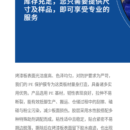
烤漆板表面光洁度高、色泽均匀，对防护要求为严苛，
我们的 PE 保护膜专为这类板材量身打造，具备诸多实
用优势。产品选用 PE 基材，韧性表现良好，拉伸不易
断裂，能有效抵御生产、搬运、仓储过程中的刮擦、磕
碰与粉尘污染，减少板面损伤。胶层采用水性胶搭配多
种特殊助剂调配而成，粘性适中且稳定，贴合紧密不易
翘边脱落，撕除后在烤漆板表面留下胶水痕迹，也出现