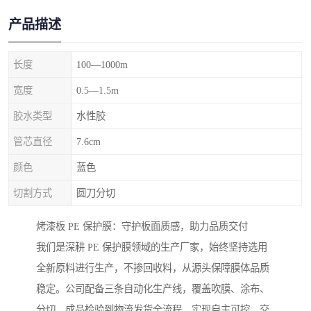
产品描述
长度
100—1000m
宽度
0.5—1.5m
胶水类型
水性胶
管芯直径
7.6cm
颜色
蓝色
切割方式
圆刀分切
烤漆板 PE 保护膜：守护板面质感，助力品质交付
我们是深耕 PE 保护膜领域的生产厂家，始终坚持选用
全新原料进行生产，不掺回收料，从源头保障膜体品质
稳定。公司配备三条自动化生产线，覆盖吹膜、涂布、
分切、成品检验到物流发货全流程，实现自主可控、交