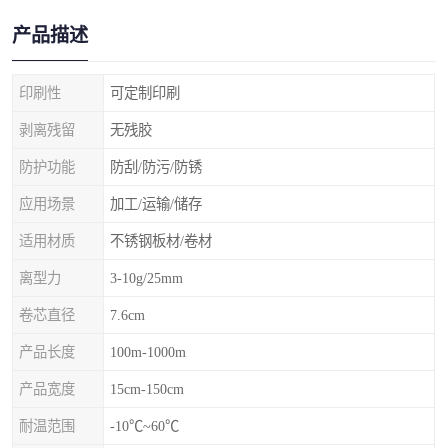
产品描述
印刷性
可定制印刷
剥离残留
无残胶
防护功能
防刮/防污/防锈
应用场景
加工/运输/储存
适用材质
不锈钢板材/卷材
离型力
3-10g/25mm
卷芯直径
7.6cm
产品长度
100m-1000m
产品宽度
15cm-150cm
耐温范围
-10℃~60℃