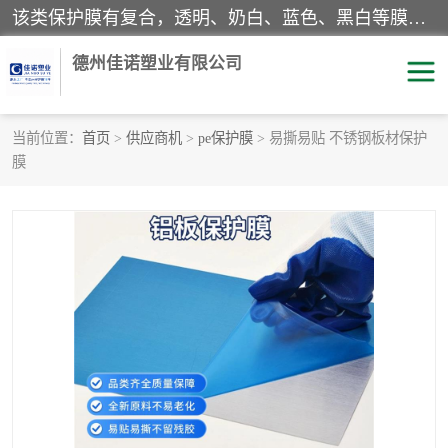
该类保护膜有复合，透明、奶白、蓝色、黑白等膜型。特高粘，高粘，中高粘，中粘，中低粘，低粘等。对于不同的粘力要求有相应的产品相适配。无胶渍残留污染。在较宽的收卷幅度下平整无皱纹，收卷长度大，利于机械化及自动化施工粘贴。为您的产品提供的表面保护解决方案。 产品广泛适用于：铝材、不锈钢、金属、塑料、电子、家电、家具、玻璃、化工材料、装饰材料等。
德州佳诺塑业有限公司
当前位置：
首页
>
供应商机
>
pe保护膜
> 易撕易贴 不锈钢板材保护
膜
pe保护膜
包装膜
地毯保护膜
家具保护膜
拉伸缠绕膜
透明保护膜
黑白保护膜
乳白保护膜
明蓝保护膜
纯黑保护膜
印字保护膜
彩钢板保护膜