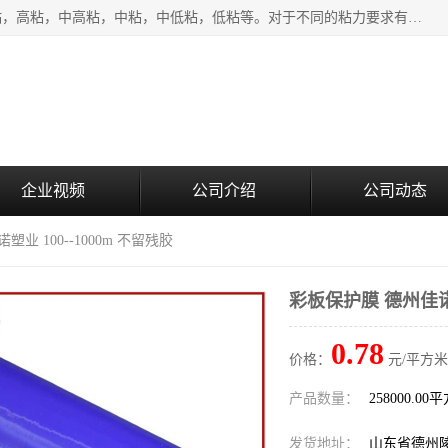
该类保护膜有复合，透明、奶白、蓝色、黑白等膜型。特高粘，高粘，中高粘，中粘，中低粘，低粘等。对于不同的粘力要求有相应的产品相适配。无胶渍残留污染。在较宽的收卷幅度下平整无皱纹，收卷长度大，利于机械化及自动化施工粘贴。为您的产品提供的表面保护解决方案。 产品广泛适用于：铝材、不锈钢、金属、塑料、电子、家电、家具、玻璃、化工材料、装饰材料等。
企业视频
公司介绍
公司动态
业 100--1000m 不留残胶
彩板保护膜 德州佳诺塑
0.78
价格：
元/平方米
产品数量：
258000.00
发货地址：
山东省德州