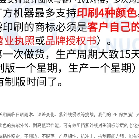
长期面临日晒雨淋、温差变化、紫外线侵蚀等挑战，我们的 PE 保护膜
出色的抗紫外线、耐高低温性能，可有效阻挡紫外线对彩钢板涂层的老化损伤，
持粘性稳定，不翘边、不脱落。产品韧性，抗冲击、抗刮擦能力强，能有