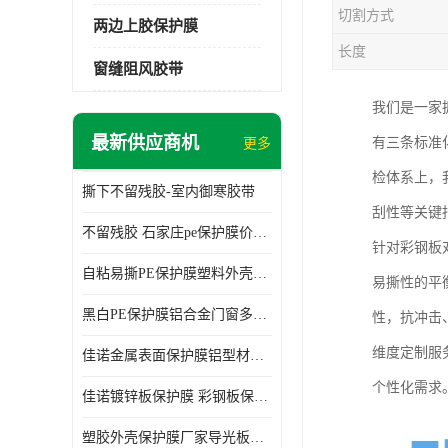
切割方式
两边上胶保护膜
长度
窗缝阻风胶带
我们是一家
最新供应商机
有三条标准
更多
检体系上，
撕下不留残胶-室内御寒胶带
刮性等关键
不留残胶 石家庄pe保护膜价格 塑料薄膜
针对彩钢板
自粘易撕PE保护膜塑料外壳导光板亚克力板膜操作方便
易撕性的平
黑白PE保护膜铝合金门窗多种颜色支持定制生产
性，抗冲击
维度定制服
佳诺金属表面保护膜铝型材保护膜不留残胶铝合金窗框保护胶带
个性化需求
佳诺镀锌板保护膜 彩钢板保护pe保护膜
塑胶外壳保护膜厂家导光板保护膜 铝单板保护膜胶带易撕不留胶