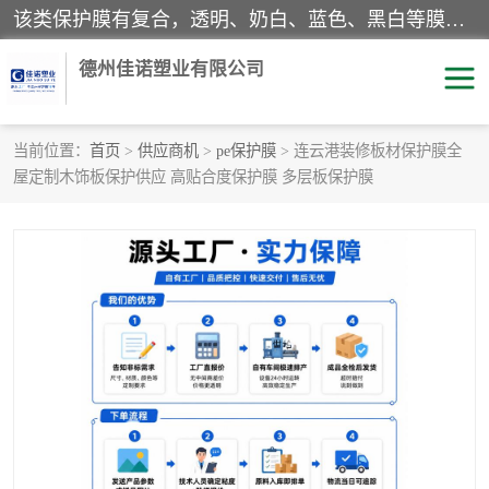
该类保护膜有复合，透明、奶白、蓝色、黑白等膜型。特高粘，高粘，中高粘，中粘，中低粘，低粘等。对于不同的粘力要求有相应的产品相适配。无胶渍残留污染。在较宽的收卷幅度下平整无皱纹，收卷长度大，利于机械化及自动化施工粘贴。为您的产品提供的表面保护解决方案。 产品广泛适用于：铝材、不锈钢、金属、塑料、电子、家电、家具、玻璃、化工材料、装饰材料等。
德州佳诺塑业有限公司
当前位置：
首页
>
供应商机
>
pe保护膜
> 连云港装修板材保护膜全
屋定制木饰板保护供应 高贴合度保护膜 多层板保护膜
pe保护膜
包装膜
地毯保护膜
家具保护膜
拉伸缠绕膜
透明保护膜
黑白保护膜
乳白保护膜
明蓝保护膜
纯黑保护膜
印字保护膜
彩钢板保护膜