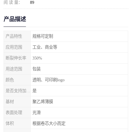
阅 读 量：
89
产品描述
产品特性
规格可定制
应用范围
工业、商业等
断裂伸长率
350%
用途范围
包装
颜色
透明、可印刷logo
是否支持加工定制
是
基材
聚乙烯薄膜
表面处理
光滑
体积
根据卷芯大小而定