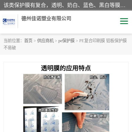
该类保护膜有复合，透明、奶白、蓝色、黑白等膜型。特高粘，高粘，中高粘，中粘，中低粘，低粘等。对于不同的粘力要求有相应的产品相适配。无胶渍残留污染。在较宽的收卷幅度下平整无皱纹，收卷长度大，利于机械化及自动化施工粘贴。为您的产品提供的表面保护解决方案。 产品广泛适用于：铝材、不锈钢、金属、塑料、电子、家电、家具、玻璃、化工材料、装饰材料等。
德州佳诺塑业有限公司
当前位置：
首页
>
供应商机
>
pe保护膜
> PE复合印刷膜 铝板保护膜
不易破
pe保护膜
包装膜
地毯保护膜
家具保护膜
拉伸缠绕膜
透明保护膜
黑白保护膜
乳白保护膜
明蓝保护膜
纯黑保护膜
印字保护膜
彩钢板保护膜