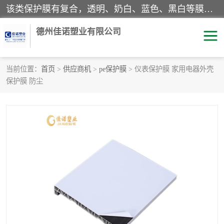
该类保护膜有复合，透明、奶白、蓝色、黑白等膜型。特高粘，高粘，中高粘，中粘，中低粘，低粘等。对于不同的粘力要求有相应的产品相适配。无胶渍残留污染。在较宽的收卷幅度下平整无皱纹，收卷长度大，利于机械化及自动化施工粘贴。为您的产品提供的表面保护解决方案。 产品广泛适用于：铝材、不锈钢、金属、塑料、电子、家电、家具、玻璃、化工材料、装饰材料等。
德州佳诺塑业有限公司
当前位置：
首页
>
供应商机
>
pe保护膜
> 仪表保护膜 家用电器外壳
保护膜 防尘
pe保护膜
包装膜
地毯保护膜
家具保护膜
拉伸缠绕膜
透明保护膜
黑白保护膜
乳白保护膜
明蓝保护膜
纯黑保护膜
印字保护膜
彩钢板保护膜