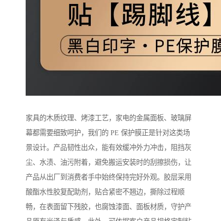
家具的木质纹理、烤漆工艺，家电的金属面板、玻璃屏
幕都需要细致呵护，我们的 PE 保护膜正是针对这类场
景设计。产品韧性出众，能有效缓冲外力冲击，阻挡灰
尘、水渍、油污附着，避免搬运安装时的刮擦损伤，让
产品从出厂到消费者手中始终保持完好外观。胶层采用
酸酯水性胶复配助剂，贴合紧密不翘边，撕除过程顺
畅，在表面留下残胶，也腐蚀漆面、面板材质，守护产