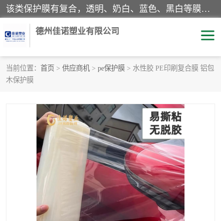
该类保护膜有复合，透明、奶白、蓝色、黑白等膜型。特高粘，高粘，中高粘，中粘，中低粘，低粘等。对于不同的粘力要求有相应的产品相适配。无胶渍残留污染。在较宽的收卷幅度下平整无皱纹，收卷长度大，利于机械化及自动化施工粘贴。为您的产品提供的表面保护解决方案。 产品广泛适用于：铝材、不锈钢、金属、塑料、电子、家电、家具、玻璃、化工材料、装饰材料等。
德州佳诺塑业有限公司
当前位置：
首页
>
供应商机
>
pe保护膜
> 水性胶 PE印刷复合膜 铝包
木保护膜
pe保护膜
包装膜
地毯保护膜
家具保护膜
拉伸缠绕膜
透明保护膜
黑白保护膜
乳白保护膜
明蓝保护膜
纯黑保护膜
印字保护膜
彩钢板保护膜