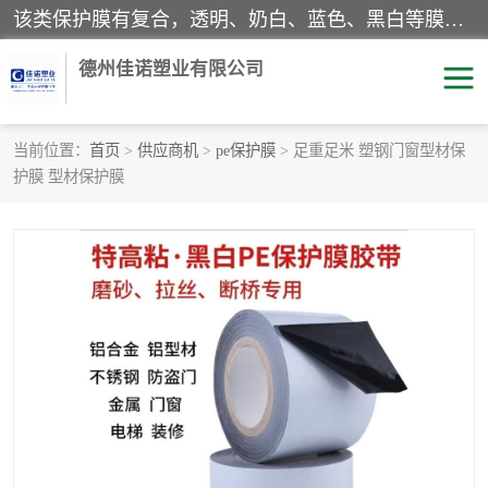
该类保护膜有复合，透明、奶白、蓝色、黑白等膜型。特高粘，高粘，中高粘，中粘，中低粘，低粘等。对于不同的粘力要求有相应的产品相适配。无胶渍残留污染。在较宽的收卷幅度下平整无皱纹，收卷长度大，利于机械化及自动化施工粘贴。为您的产品提供的表面保护解决方案。 产品广泛适用于：铝材、不锈钢、金属、塑料、电子、家电、家具、玻璃、化工材料、装饰材料等。
德州佳诺塑业有限公司
当前位置：
首页
>
供应商机
>
pe保护膜
> 足重足米 塑钢门窗型材保
护膜 型材保护膜
pe保护膜
包装膜
地毯保护膜
家具保护膜
拉伸缠绕膜
透明保护膜
黑白保护膜
乳白保护膜
明蓝保护膜
纯黑保护膜
印字保护膜
彩钢板保护膜