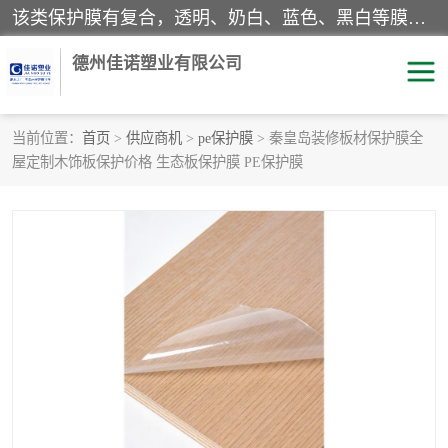
该类保护膜有复合，透明、奶白、蓝色、黑白等膜型。特高粘，高粘，中高粘，中粘，中低粘，低粘等。对于不同的粘力要求有相应的产品相适配。无胶渍残留污染。在较宽的收卷幅度下平整无皱纹，收卷长度大，利于机械化及自动化施工粘贴。为您的产品提供的表面保护解决方案。 产品广泛适用于：铝材、不锈钢、金属、塑料、电子、家电、家具、玻璃、化工材料、装饰材料等。
德州佳诺塑业有限公司
当前位置：
首页
>
供应商机
>
pe保护膜
> 秦皇岛装修板材保护膜全
屋定制木饰板保护价格 生态板保护膜 PE保护膜
pe保护膜
包装膜
地毯保护膜
家具保护膜
拉伸缠绕膜
透明保护膜
黑白保护膜
乳白保护膜
明蓝保护膜
纯黑保护膜
印字保护膜
彩钢板保护膜