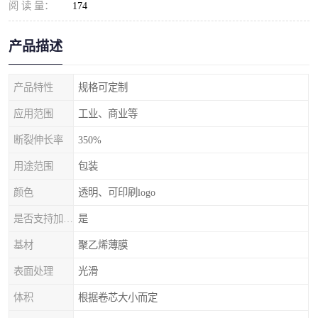
阅 读 量：
174
产品描述
产品特性
规格可定制
应用范围
工业、商业等
断裂伸长率
350%
用途范围
包装
颜色
透明、可印刷logo
是否支持加工定制
是
基材
聚乙烯薄膜
表面处理
光滑
体积
根据卷芯大小而定