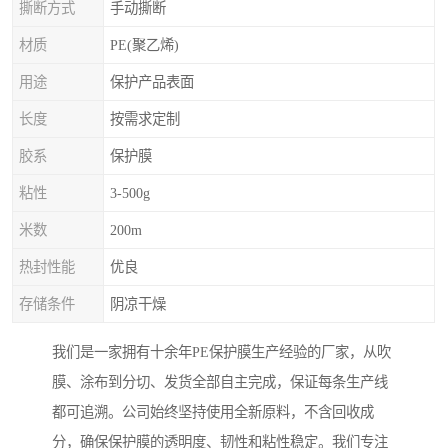
撕断方式
手动撕断
材质
PE(聚乙烯)
用途
保护产品表面
长度
按需求定制
胶系
保护膜
粘性
3-500g
米数
200m
热封性能
优良
存储条件
阴凉干燥
我们是一家拥有十余年PE保护膜生产经验的厂家，从吹
膜、涂布到分切、发货全部自主完成，保证每条生产线
都可追溯。公司始终坚持使用全新原料，不含回收成
分，确保保护膜的透明度、韧性和粘性稳定。我们专注