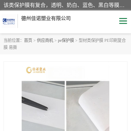
该类保护膜有复合，透明、奶白、蓝色、黑白等膜型。特高粘，高粘，中高粘，中粘，中低粘，低粘等。对于不同的粘力要求有相应的产品相适配。无胶渍残留污染。在较宽的收卷幅度下平整无皱纹，收卷长度大，利于机械化及自动化施工粘贴。为您的产品提供的表面保护解决方案。 产品广泛适用于：铝材、不锈钢、金属、塑料、电子、家电、家具、玻璃、化工材料、装饰材料等。
德州佳诺塑业有限公司
当前位置：
首页
>
供应商机
>
pe保护膜
> 型材类保护膜 PE印刷复合
膜 易撕
pe保护膜
包装膜
地毯保护膜
家具保护膜
拉伸缠绕膜
透明保护膜
黑白保护膜
乳白保护膜
明蓝保护膜
纯黑保护膜
印字保护膜
彩钢板保护膜