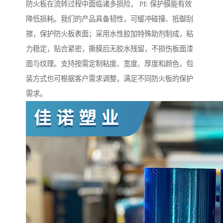
防火板在流转过程中面临诸多损险， PE 保护膜能有效
降低损耗。我们的产品具备韧性，可缓冲碰撞、抵御刮
擦，保护防火板表面；采用水性胶加特殊助剂制成，粘
力稳定，贴合紧密，撕膜后无胶水残留，不损伤板面漆
面与纹理。支持按需定制粘度、宽度、厚度和颜色，包
装方式也可根据客户需求调整，满足不同防火板的保护
需求。