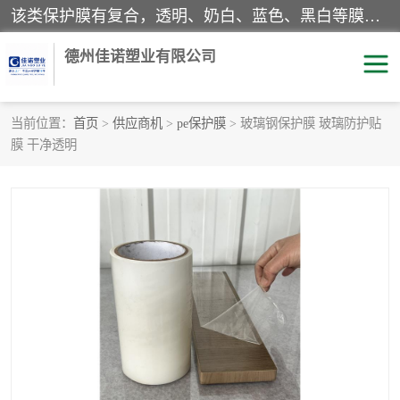
该类保护膜有复合，透明、奶白、蓝色、黑白等膜型。特高粘，高粘，中高粘，中粘，中低粘，低粘等。对于不同的粘力要求有相应的产品相适配。无胶渍残留污染。在较宽的收卷幅度下平整无皱纹，收卷长度大，利于机械化及自动化施工粘贴。为您的产品提供的表面保护解决方案。 产品广泛适用于：铝材、不锈钢、金属、塑料、电子、家电、家具、玻璃、化工材料、装饰材料等。
德州佳诺塑业有限公司
当前位置：
首页
>
供应商机
>
pe保护膜
> 玻璃钢保护膜 玻璃防护贴
膜 干净透明
pe保护膜
包装膜
地毯保护膜
家具保护膜
拉伸缠绕膜
透明保护膜
黑白保护膜
乳白保护膜
明蓝保护膜
纯黑保护膜
印字保护膜
彩钢板保护膜