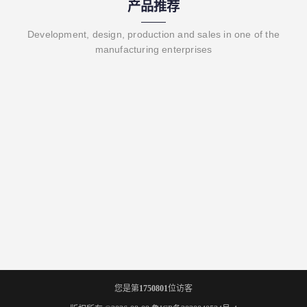
产品推荐
Development, design, production and sales in one of the
manufacturing enterprises
您是第
1750801
位访客